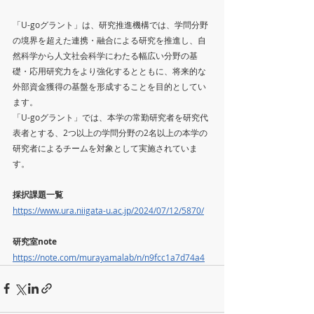
「U-goグラント」は、研究推進機構では、学問分野
の境界を超えた連携・融合による研究を推進し、自
然科学から人文社会科学にわたる幅広い分野の基
礎・応用研究力をより強化するとともに、将来的な
外部資金獲得の基盤を形成することを目的としてい
ます。
「U-goグラント」では、本学の常勤研究者を研究代
表者とする、2つ以上の学問分野の2名以上の本学の
研究者によるチームを対象として実施されていま
す。
採択課題一覧
https://www.ura.niigata-u.ac.jp/2024/07/12/5870/
研究室note
https://note.com/murayamalab/n/n9fcc1a7d74a4