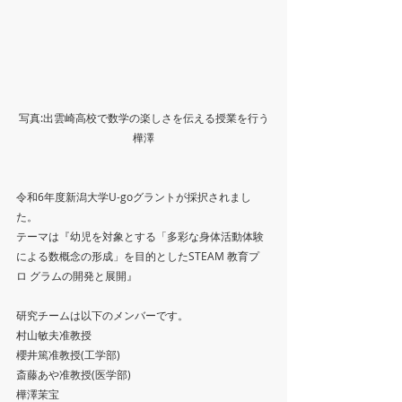
写真:出雲崎高校で数学の楽しさを伝える授業を行う
樺澤
令和6年度新潟大学U-goグラントが採択されまし
た。
テーマは『幼児を対象とする「多彩な身体活動体験
による数概念の形成」を目的としたSTEAM 教育プ
ロ グラムの開発と展開』
研究チームは以下のメンバーです。
村山敏夫准教授
櫻井篤准教授(工学部)
斎藤あや准教授(医学部)
樺澤茉宝