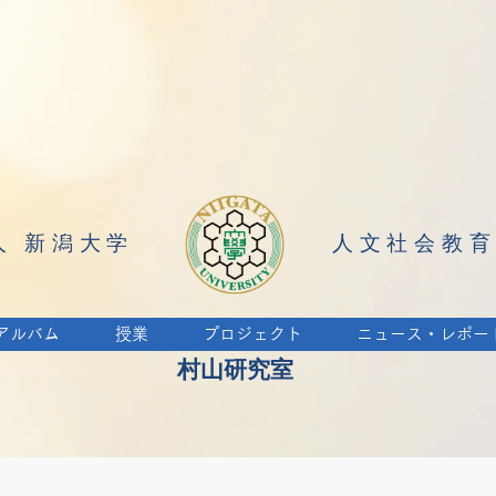
人 新潟大学
人文社会教
アルバム
授業
プロジェクト
ニュース・レポー
村山研究室