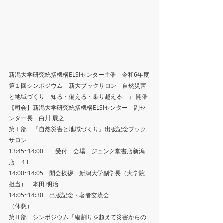
新潟大学研究統括機構ELSIセンター主催　令和6年度
第１回シンポジウム　新大ブックサロン「自然災害
と地域づくり―知る・備える・乗り越える―」 開催
【司会】新潟大学研究統括機構ELSIセンター　副セ
ンター長　白川 展之
第Ⅰ部　『自然災害と地域づくり』出版記念ブック
サロン
13:45~14:00　　受付　会場　ジュンク堂書店新潟
店　１F
14:00~14:05　開会挨拶　新潟大学副学長（大学院
担当）　本田 明治
14:05~14:30　出版記念・著者交流会　
（休憩）
第Ⅱ部　シンポジウム「縦割りを超えて災害からの