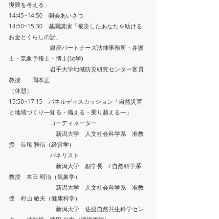
復興を考える」
14:45~14:50　開会あいさつ
14:50~15:30　基調講演「被災したあなたを助ける
お金とくらしの話」
　　　　　　　銀座パートナーズ法律事務所・弁護
士・気象予報士・博士(法学)
　　　　　　　岩手大学地域防災研究センター客員
教授　　岡本正
（休憩）
15:50~17:15　パネルディスカッション「自然災害
と地域づくり―知る・備える・乗り越える―」
　　　　　　　コーディネーター　
　　　　　　　　新潟大学　人文社会科学系　准教
授　長尾 雅信（経営学）　
　　　　　　　パネリスト　
　　　　　　　　新潟大学　副学長　/ 自然科学系　
教授　本田 明治（気象学）　
　　　　　　　　新潟大学　人文社会科学系　准教
授　村山 敏夫（健康科学）　
　　　　　　　　新潟大学　佐渡自然共生科学セン