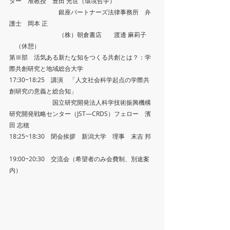
ター　准教授　豊田 光世（環境哲学）
　　　　　　　　銀座パートナーズ法律事務所　弁
護士　岡本 正
　　　　　　　　（株）朝倉書店　　渡邊 麻莉子
　（休憩）
第Ⅲ部　活気ある新たな知をつくる共創とは？：学
際共創研究と地域総合大学
17:30~18:25　講演　「人文社会科学起点の学際共
創研究の意義と総合知」　
　　　　　　　国立研究開発法人科学技術振興機構
研究開発戦略センター（JST―CRDS）フェロー　濱
田 志穂
18:25~18:30　閉会挨拶　新潟大学　理事　末吉 邦
19:00~20:30　交流会（希望者のみ会費制、別途案
内）