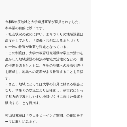
令和8年度地域と大学連携事業が採択されました。
本事業の目的は以下です。
・社会状況の変化に伴い、まちづくりの地域課題は
高度化しており、「協働・共創によるまちづくり」
の一層の推進が重要な課題となっている。
・この制度は、大学の教育研究活動や学生の活力を
生かした地域課題の解決や地域の活性化などの一層
の推進を図るとともに、学生の地域への愛着や誇り
を醸成し、地元への定着がより推進することを目指
す。
・また、地域にとっては大学の知見に触れる機会と
なり、学生との交流により活性化し、多世代にとっ
て魅力的で暮らしやすい地域づくりに向けた機運を
醸成することを目指す。
村山研究室は「ウェルビーイング空間」の創出をテ
ーマに取り組みます。