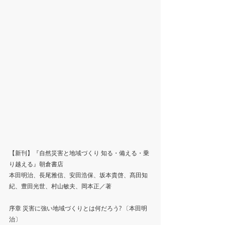
【新刊】『自然災害と地域づくり 知る・備える・乗
り越える』朝倉書店
本田明治、長尾雅信、安田浩保、坂本貴啓、髙田知
紀、豊田光世、村山敏夫、岡本正／著
序章 災害に強い地域づくりとは何だろう? 〔本田明
治〕