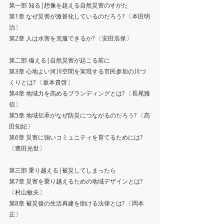
第一部 知る|想像を超える自然災害のすがた
第1章 なぜ災害が激甚化しているのだろう? 〔本田明
治〕
第2章 人は水害を克服できるか? 〔安田浩保〕
第二部 備える|自然災害が起こる前に
第3章 心地よい河川空間を実現する市民参加の川づ
くりとは? 〔坂本貴啓〕
第4章 地域力を高めるブランディングとは? 〔長尾雅
信〕
第5章 地域伝承がなぜ防災につながるのだろう? 〔髙
田知紀〕
第6章 災害に強いコミュニティを育てるためには? 
〔豊田光世〕
第三部 乗り越える|被災してしまったら
第7章 災害を乗り越えるための地域デザインとは? 
〔村山敏夫〕
第8章 被災後の生活再建を助ける法律とは? 〔岡本 
正〕